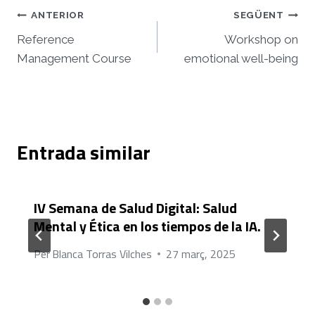
Navegació
ANTERIOR
SEGÜENT
d'entrades
Reference
Workshop on
Management Course
emotional well-being
Entrada similar
IV Semana de Salud Digital: Salud
Mental y Ética en los tiempos de la IA.
Per
Blanca Torras Vilches
27 març, 2025