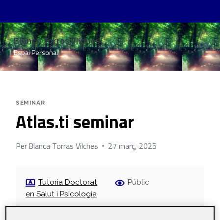
Vés
Blanca Torras Vilches
al
Espai Personal
contingut
SEMINAR
Atlas.ti seminar
Per
Blanca Torras Vilches
27 març, 2025
Tutoria Doctorat
Públic
en Salut i Psicologia