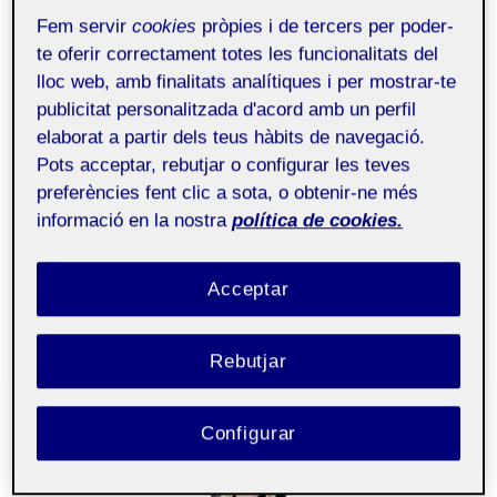
I attended a training course of Atlas.ti in order to
Fem servir
cookies
pròpies i de tercers per poder-
learn how to use it on a qualitative research, that
te oferir correctament totes les funcionalitats del
will be very useful in my PhD as there is a huge
lloc web, amb finalitats analítiques i per mostrar-te
part of qualitative analysis.
publicitat personalitzada d'acord amb un perfil
elaborat a partir dels teus hàbits de navegació.
Pots acceptar, rebutjar o configurar les teves
Date: 1st October 2024
preferències fent clic a sota, o obtenir-ne més
informació en la nostra
política de cookies.
Training course
Acceptar
Etiquetes
#
atlas.ti
#
qualitative analysis
d'entrada
Rebutjar
Configurar