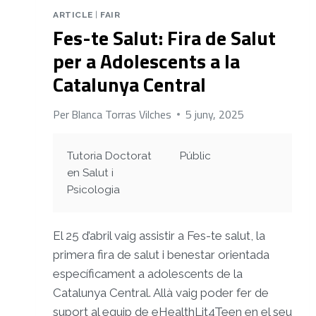
ARTICLE
|
FAIR
Fes-te Salut: Fira de Salut
per a Adolescents a la
Catalunya Central
Per
Blanca Torras Vilches
5 juny, 2025
Tutoria Doctorat
Públic
en Salut i
Psicologia
El 25 d’abril vaig assistir a Fes-te salut, la
primera fira de salut i benestar orientada
específicament a adolescents de la
Catalunya Central. Allà vaig poder fer de
suport al equip de eHealthLit4Teen en el seu