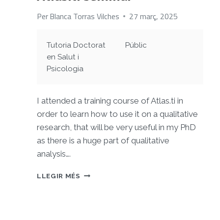
Per
Blanca Torras Vilches
27 març, 2025
Tutoria Doctorat
Públic
en Salut i
Psicologia
I attended a training course of Atlas.ti in
order to learn how to use it on a qualitative
research, that will be very useful in my PhD
as there is a huge part of qualitative
analysis….
ATLAS.TI
LLEGIR MÉS
SEMINAR