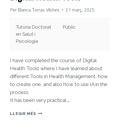
Per
Blanca Torras Vilches
27 març, 2025
Tutoria Doctorat
Públic
en Salut i
Psicologia
I have completed the course of Digital
Health Tools where I have learned about
different Tools in Health Management, how
to create one, and also how to use IA in the
process.
It has been very practical,…
DIGITAL
LLEGIR MÉS
HEALTH
TOOLS