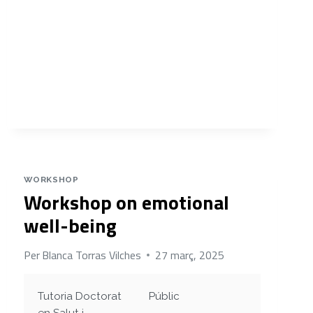
LOS
TIEMPOS
DE
LA
IA.
WORKSHOP
Workshop on emotional
well-being
Per
Blanca Torras Vilches
27 març, 2025
Tutoria Doctorat
Públic