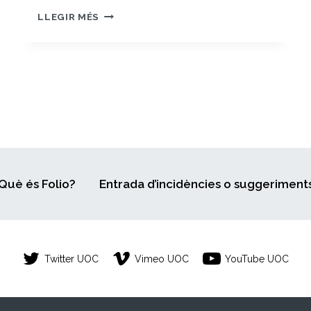
REFERENCE
LLEGIR MÉS
MANAGEMENT
COURSE
Què és Folio?
Entrada d’incidències o suggeriment
Twitter UOC
Vimeo UOC
YouTube UOC