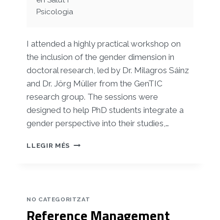
en Salut i
Psicologia
I attended a highly practical workshop on
the inclusion of the gender dimension in
doctoral research, led by Dr. Milagros Sáinz
and Dr. Jörg Müller from the GenTIC
research group. The sessions were
designed to help PhD students integrate a
gender perspective into their studies,…
GENDER
LLEGIR MÉS
DIMENSION
IN
DOCTORAL
RESEARCH
NO CATEGORITZAT
Reference Management