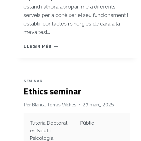
estand i alhora apropar-me a diferents
serveis per a conèixer el seu funcionament i
establir contactes i sinergies de cara a la
meva tesi….
FES-
LLEGIR MÉS
TE
SALUT:
FIRA
DE
SALUT
SEMINAR
PER
Ethics seminar
A
ADOLESCENTS
Per
Blanca Torras Vilches
27 març, 2025
A
LA
CATALUNYA
Tutoria Doctorat
Públic
CENTRAL
en Salut i
Psicologia