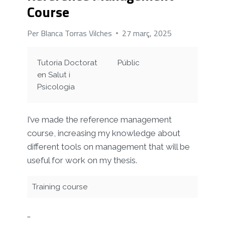
Course
Per
Blanca Torras Vilches
27 març, 2025
Tutoria Doctorat
Públic
en Salut i
Psicologia
I’ve made the reference management
course, increasing my knowledge about
different tools on management that will be
useful for work on my thesis.
Training course
…