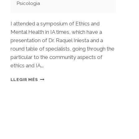
Psicologia
I attended a symposium of Ethics and
Mental Health in IA times, which have a
presentation of Dr. Raquel Iniesta and a
round table of specialists, going through the
particular to the community aspects of
ethics and IA….
IV
LLEGIR MÉS
SEMANA
DE
SALUD
DIGITAL:
SALUD
MENTAL
Y
ÉTICA
EN