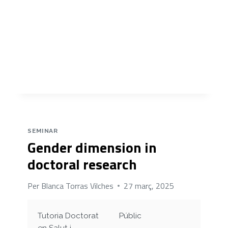
TESI
DOCTORAL:
LOURDES
CARRASCÓN
SEMINAR
Gender dimension in
doctoral research
Per
Blanca Torras Vilches
27 març, 2025
Tutoria Doctorat
Públic