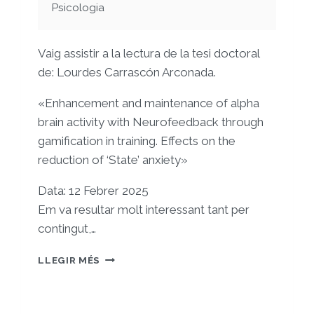
Psicologia
Vaig assistir a la lectura de la tesi doctoral
de: Lourdes Carrascón Arconada.
«Enhancement and maintenance of alpha
brain activity with Neurofeedback through
gamification in training. Effects on the
reduction of ‘State’ anxiety»
Data: 12 Febrer 2025
Em va resultar molt interessant tant per
contingut,…
ASSISTÈNCIA
LLEGIR MÉS
A
LECTURA
DE