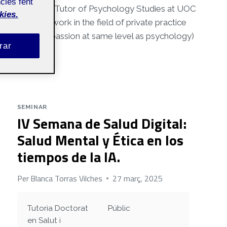
cies fent
om UOC (2024). Tutor of Psychology Studies at UOC
kies.
om 2023. I work in the field of private practice
dancing is my passion at same level as psychology)
rar
SEMINAR
IV Semana de Salud Digital:
Salud Mental y Ética en los
tiempos de la IA.
Per
Blanca Torras Vilches
27 març, 2025
Tutoria Doctorat
Públic
en Salut i