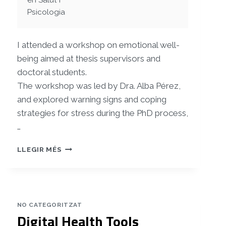
en Salut i
Psicologia
I attended a workshop on emotional well-
being aimed at thesis supervisors and
doctoral students.
The workshop was led by Dra. Alba Pérez,
and explored warning signs and coping
strategies for stress during the PhD process,
…
WORKSHOP
LLEGIR MÉS
ON
EMOTIONAL
WELL-
BEING
NO CATEGORITZAT
Digital Health Tools