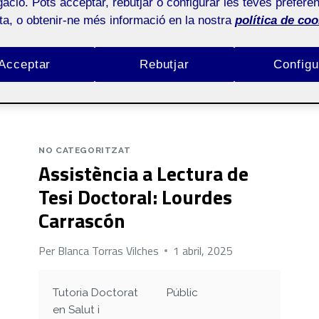
ació. Pots acceptar, rebutjar o configurar les teves preferèn
a Master's Degree in Child and Adolescent Intervention fr
ota, o obtenir-ne més informació en la nostra
política de coo
the Faculty of Psychology and Educational Sciences, UOC, fr
thesis. Additionally I'm a mom of three and a Lindyhopper (
Acceptar
Rebutjar
Configu
NO CATEGORITZAT
Assistència a Lectura de
Tesi Doctoral: Lourdes
Carrascón
Per
Blanca Torras Vilches
1 abril, 2025
Tutoria Doctorat
Públic
en Salut i