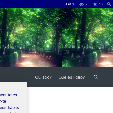
Entra
2
10
Qui soc?
Què és Folio?
ment totes
r-te
teus hàbits