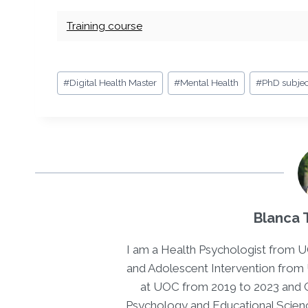
Training course
Etiquetes
#
Digital Health Master
#
Mental Health
#
PhD subjec
d'entrada
Blanca 
I am a Health Psychologist from U
and Adolescent Intervention from
at UOC from 2019 to 2023 and C
Psychology and Educational Science