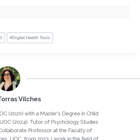
t
#
Digital Health Tools
Torras Vilches
OC (2020) with a Master's Degree in Child
 UOC (2024). Tutor of Psychology Studies
ollaborate Professor at the Faculty of
s, UOC, from 2023. I work in the field of