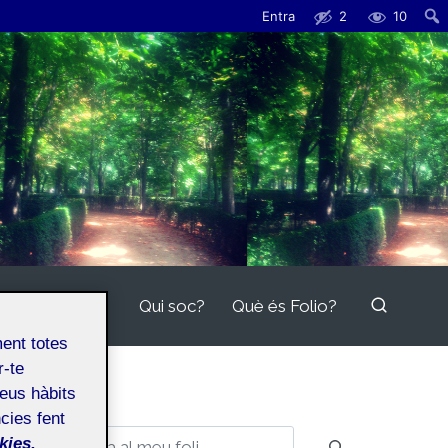
Entra
2
10
Qui soc?
Què és Folio?
ment totes
r-te
teus hàbits
cies fent
Cerca
kies.