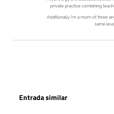
private practice combining teachi
Additionally I'm a mom of three an
same leve
Navegació
d'entrades
Entrada similar