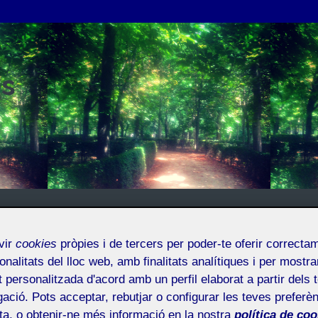
es
vir
cookies
pròpies i de tercers per poder-te oferir correcta
onalitats del lloc web, amb finalitats analítiques i per mostra
at personalitzada d'acord amb un perfil elaborat a partir dels 
ació. Pots acceptar, rebutjar o configurar les teves preferèn
ota, o obtenir-ne més informació en la nostra
política de coo