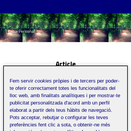
Vés
Blanca Torras Vilches
al
Espai Personal
contingut
Article
Inici
/
Article
Fem servir
cookies
pròpies i de tercers per poder-
te oferir correctament totes les funcionalitats del
lloc web, amb finalitats analítiques i per mostrar-te
publicitat personalitzada d'acord amb un perfil
elaborat a partir dels teus hàbits de navegació.
Pots acceptar, rebutjar o configurar les teves
preferències fent clic a sota, o obtenir-ne més