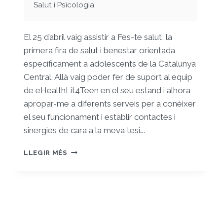
Salut i Psicologia
El 25 d’abril vaig assistir a Fes-te salut, la
primera fira de salut i benestar orientada
específicament a adolescents de la Catalunya
Central. Allà vaig poder fer de suport al equip
de eHealthLit4Teen en el seu estand i alhora
apropar-me a diferents serveis per a conèixer
el seu funcionament i establir contactes i
sinergies de cara a la meva tesi….
FES-
LLEGIR MÉS
TE
SALUT:
FIRA
DE
SALUT
PER