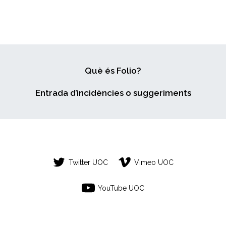
A
ADOLESCENTS
A
LA
CATALUNYA
CENTRAL
Què és Folio?
Entrada d’incidències o suggeriments
Twitter UOC
Vimeo UOC
YouTube UOC