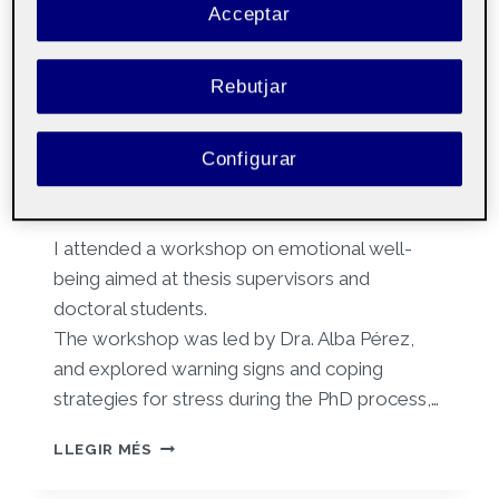
Acceptar
well-being
Per
Blanca Torras Vilches
27 març, 2025
Rebutjar
Tutoria Doctorat en
Públic
Configurar
Salut i Psicologia
I attended a workshop on emotional well-
being aimed at thesis supervisors and
doctoral students.
The workshop was led by Dra. Alba Pérez,
and explored warning signs and coping
strategies for stress during the PhD process,…
WORKSHOP
LLEGIR MÉS
ON
EMOTIONAL