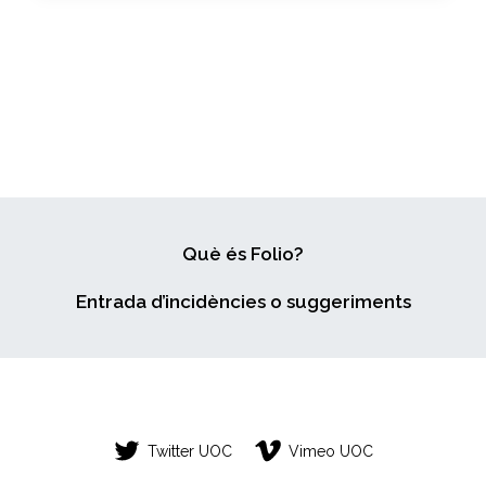
WELL-
BEING
Què és Folio?
Entrada d’incidències o suggeriments
Twitter UOC
Vimeo UOC