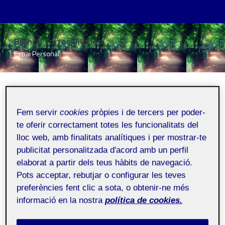
Vés
Blanca Torras Vilches
al
Espai Personal
contingut
workshop
Fem servir
cookies
pròpies i de tercers per poder-
te oferir correctament totes les funcionalitats del
Inici
/
workshop
lloc web, amb finalitats analítiques i per mostrar-te
publicitat personalitzada d'acord amb un perfil
elaborat a partir dels teus hàbits de navegació.
Pots acceptar, rebutjar o configurar les teves
preferències fent clic a sota, o obtenir-ne més
informació en la nostra
política de cookies.
WORKSHOP
Workshop on emotional